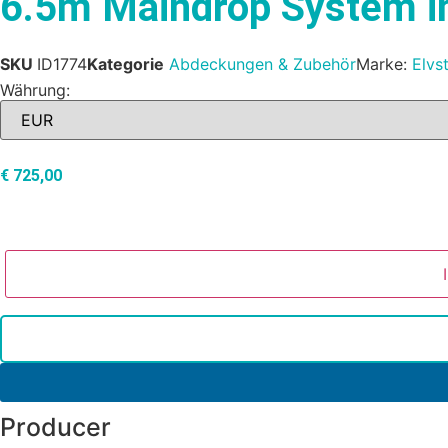
6.5m Maindrop System in
SKU
ID1774
Kategorie
Abdeckungen & Zubehör
Marke:
Elvs
Währung:
€
725,00
Producer