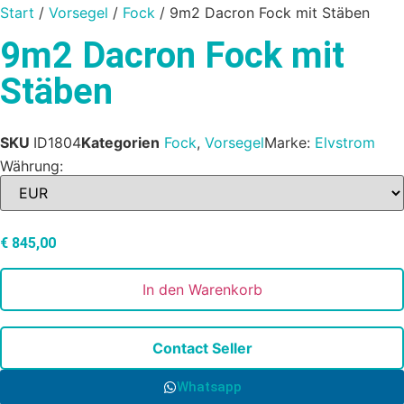
Start
/
Vorsegel
/
Fock
/ 9m2 Dacron Fock mit Stäben
9m2 Dacron Fock mit
Stäben
SKU
ID1804
Kategorien
Fock
,
Vorsegel
Marke:
Elvstrom
Währung:
€
845,00
In den Warenkorb
Contact Seller
Whatsapp