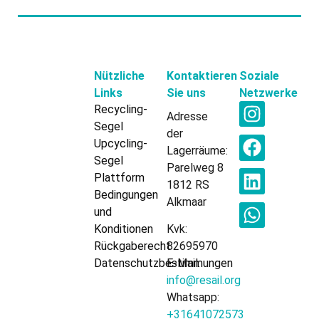
Nützliche
Kontaktieren
Soziale
Links
Sie uns
Netzwerke
Recycling-
Adresse
Segel
der
Upcycling-
Lagerräume:
Segel
Parelweg 8
Plattform
1812 RS
Bedingungen
Alkmaar
und
Konditionen
Kvk:
Rückgaberecht
82695970
Datenschutzbestimmungen
E-Mail:
info@resail.org
Whatsapp:
+31641072573