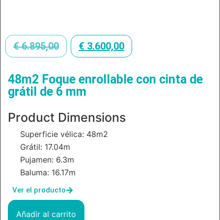
€
6.895,00
€
3.600,00
48m2 Foque enrollable con cinta de
grátil de 6 mm
Product Dimensions
Superficie vélica: 48m2
Grátil: 17.04m
Pujamen: 6.3m
Baluma: 16.17m
Ver el producto
Añadir al carrito