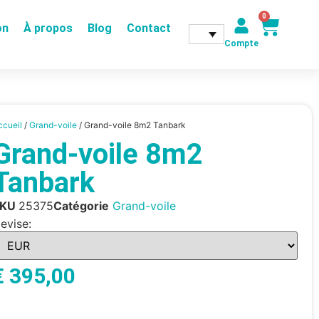
0
on
À propos
Blog
Contact
Compte
ccueil
/
Grand-voile
/ Grand-voile 8m2 Tanbark
Grand-voile 8m2
Tanbark
SKU
25375
Catégorie
Grand-voile
evise:
€
395,00