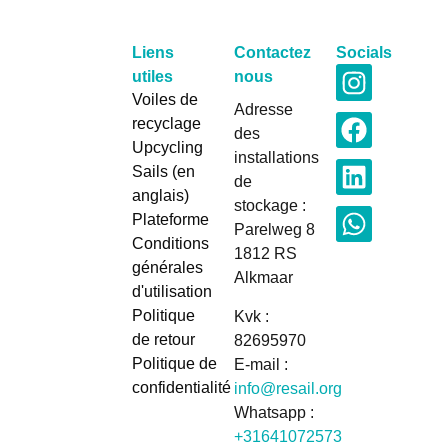
Liens
Contactez
Socials
utiles
nous
Voiles de
Adresse
recyclage
des
Upcycling
installations
Sails (en
de
anglais)
stockage :
Plateforme
Parelweg 8
Conditions
1812 RS
générales
Alkmaar
d'utilisation
Politique
Kvk :
de retour
82695970
Politique de
E-mail :
confidentialité
info@resail.org
Whatsapp :
+31641072573