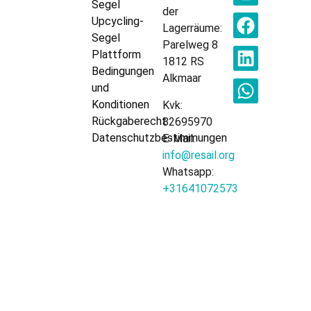
Segel
der
Upcycling-
Lagerräume:
Segel
Parelweg 8
Plattform
1812 RS
Bedingungen
Alkmaar
und
Konditionen
Kvk:
Rückgaberecht
82695970
Datenschutzbestimmungen
E-Mail:
info@resail.org
Whatsapp:
+31641072573