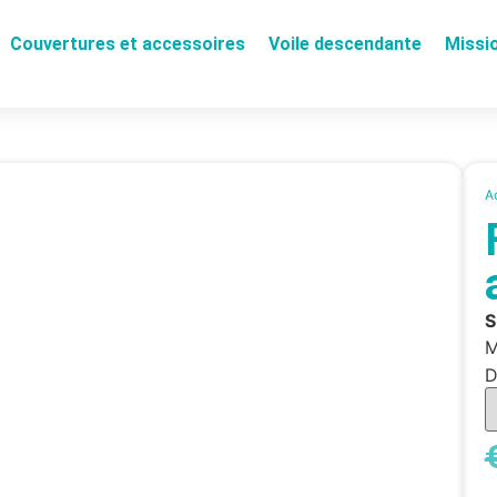
Couvertures et accessoires
Voile descendante
Missi
A
M
D