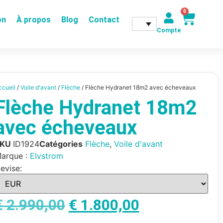
0
on
À propos
Blog
Contact
Compte
ccueil
/
Voile d'avant
/
Flèche
/ Flèche Hydranet 18m2 avec écheveaux
Flèche Hydranet 18m2
avec écheveaux
SKU
ID1924
Catégories
Flèche
,
Voile d'avant
arque :
Elvstrom
evise:
€
2.990,00
€
1.800,00