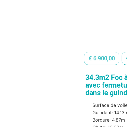
€
6.900,00
34.3m2 Foc à
avec fermetur
dans le guin
Surface de voil
Guindant: 14.13
Bordure: 4.87m