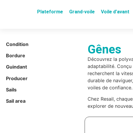
Plateforme
Grand-voile
Voile d’avant
Condition
Gênes
Bordure
Découvrez la polyva
adaptabilité. Conçu 
Guindant
recherchent la vite
Producer
durable de naviguer,
voiles de confiance.
Sails
Chez Resail, chaque
Sail area
explorer de nouveau