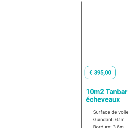
€
395,00
10m2 Tanbar
écheveaux
Surface de voil
Guindant: 6.1m
Bordure: 3.6m