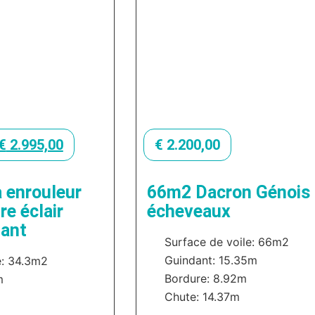
€
2.995,00
€
2.200,00
 enrouleur
66m2 Dacron Génois
e éclair
écheveaux
dant
Surface de voile: 66m2
Guindant: 15.35m
e: 34.3m2
Bordure: 8.92m
m
Chute: 14.37m