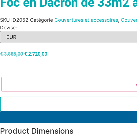
Foc en Dacron de 33m2 
SKU
ID2052
Catégorie
Couvertures et accessoires
,
Couver
Devise:
€
3.885,00
€
2.720,00
Product Dimensions