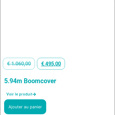
€
1.060,00
€
495,00
5.94m Boomcover
Voir le produit
Ajouter au panier