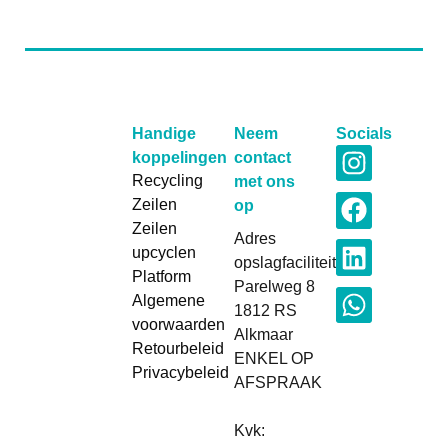
Handige
Neem
Socials
koppelingen
contact
Recycling
met ons
Zeilen
op
Zeilen
Adres
upcyclen
opslagfaciliteiten:
Platform
Parelweg 8
Algemene
1812 RS
voorwaarden
Alkmaar
Retourbeleid
ENKEL OP
Privacybeleid
AFSPRAAK
Kvk: