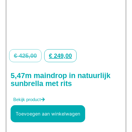
€
425,00
€
249,00
5,47m maindrop in natuurlijk
sunbrella met rits
Bekijk product
Toevoegen aan winkelwagen