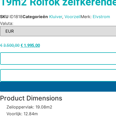
19m2 Rolfok zelfkerende
SKU
ID1818
Categorieën
Kluiver
,
Voorzeil
Merk:
Elvstrom
Valuta:
€
3.500,00
€
1.995,00
Product Dimensions
Zeiloppervlak: 19.08m2
Voorlijk: 12.84m