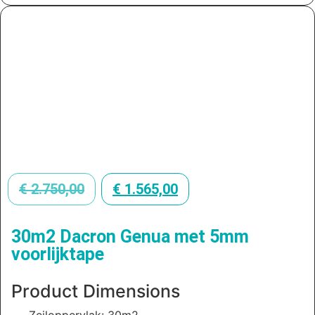
€
2.750,00
€
1.565,00
30m2 Dacron Genua met 5mm
voorlijktape
Product Dimensions
Zeiloppervlak: 30m2