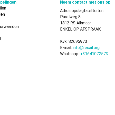
pelingen
Neem contact met ons op
ilen
Adres opslagfaciliteiten:
len
Parelweg 8
1812 RS Alkmaar
orwaarden
ENKEL OP AFSPRAAK
d
Kvk: 82695970
E-mail:
info@resail.org
Whatsapp:
+31641072573