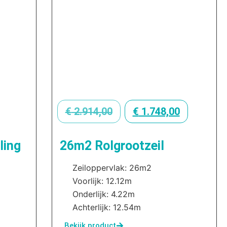
€
2.914,00
€
1.748,00
ling
26m2 Rolgrootzeil
Zeiloppervlak: 26m2
Voorlijk: 12.12m
Onderlijk: 4.22m
Achterlijk: 12.54m
Bekijk product