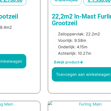
ootzeil
22,2m2 In-Mast Furli
Grootzeil
28.4m2
Zeiloppervlak: 22.2m2
Voorlijk: 9.58m
Onderlijk: 4.15m
Achterlijk: 10.27m
winkelwagen
Bekijk product
Toevoegen aan winkelwagen