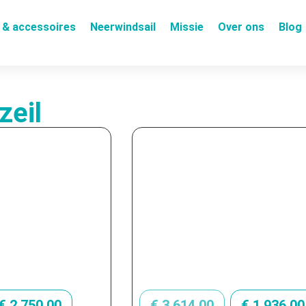
 & accessoires
Neerwindsail
Missie
Over ons
Blog
zeil
€
2.750,00
€
3.614,00
€
1.936,00