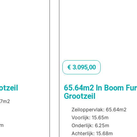
€
3.095,00
tzeil
65.64m2 In Boom Fur
Grootzeil
27m2
Zeiloppervlak: 65.64m2
m
Voorlijk: 15.65m
2m
Onderlijk: 6.25m
Achterlijk: 15.68m