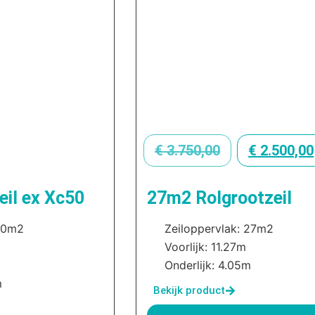
€
3.750,00
€
2.500,00
il ex Xc50
27m2 Rolgrootzeil
60m2
Zeiloppervlak: 27m2
Voorlijk: 11.27m
Onderlijk: 4.05m
m
Bekijk product