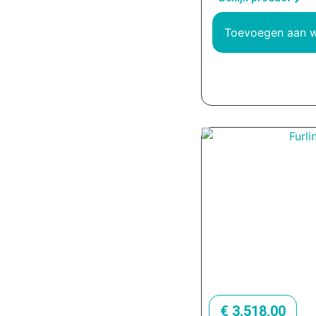
Toevoegen aan 
€
3.518,00