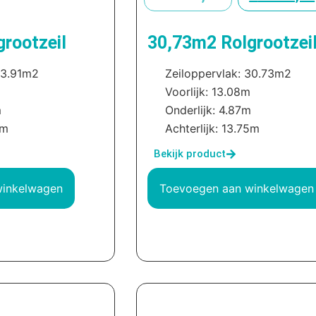
rootzeil
30,73m2 Rolgrootzei
33.91m2
Zeiloppervlak: 30.73m2
Voorlijk: 13.08m
m
Onderlijk: 4.87m
8m
Achterlijk: 13.75m
Bekijk product
winkelwagen
Toevoegen aan winkelwagen