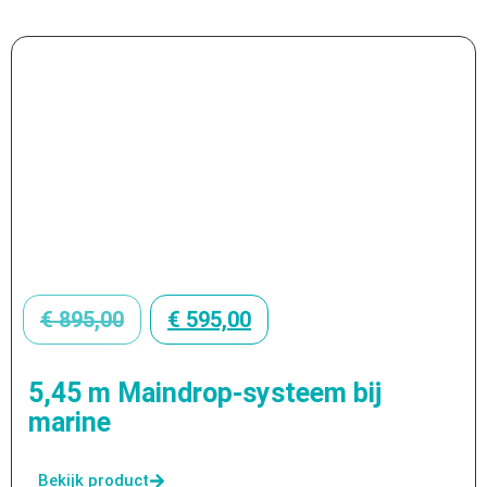
€
895,00
€
595,00
5,45 m Maindrop-systeem bij
marine
Bekijk product