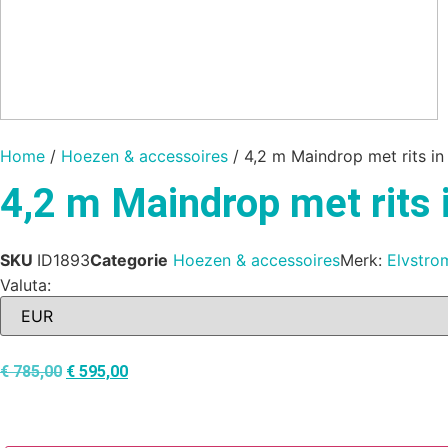
Home
/
Hoezen & accessoires
/ 4,2 m Maindrop met rits i
4,2 m Maindrop met rits 
SKU
ID1893
Categorie
Hoezen & accessoires
Merk:
Elvstro
Valuta:
€
785,00
€
595,00