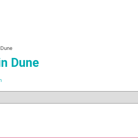
n Dune
in Dune
m