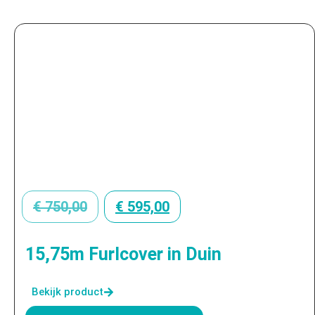
€
750,00
€
595,00
15,75m Furlcover in Duin
Bekijk product